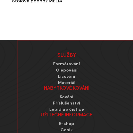
Stolová podnož MELIA
Zápatí
SLUŽBY
Formátování
Olepování
Lisování
Materiál
NÁBYTKOVÉ KOVÁNÍ
Kování
Příslušenství
Lepidla a čističe
UŽITEČNÉ INFORMACE
E-shop
Ceník