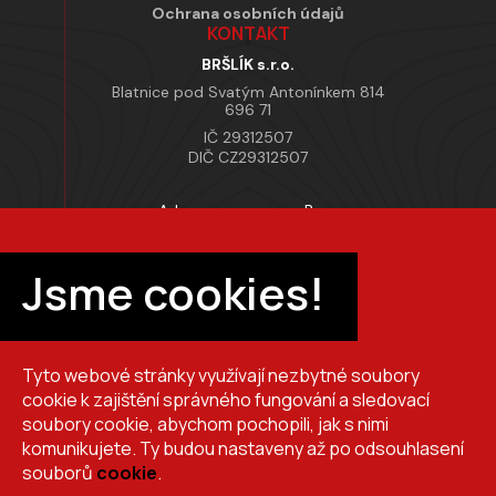
Ochrana osobních údajů
KONTAKT
BRŠLÍK s.r.o.
Blatnice pod Svatým Antonínkem 814
696 71
IČ 29312507
DIČ CZ29312507
Adresa provozovny Brno
Masarykova 118, 664 42 Modřice
Pracovní doba
Jsme cookies!
Po–Pá 7:00 – 15:30
Tyto webové stránky využívají nezbytné soubory
+420 725 510 044
cookie k zajištění správného fungování a sledovací
obchod@brslik.cz
soubory cookie, abychom pochopili, jak s nimi
komunikujete. Ty budou nastaveny až po odsouhlasení
souborů
cookie
.