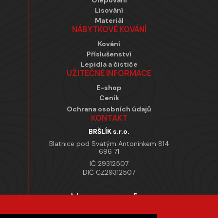
Olepování
Lisování
Materiál
NÁBYTKOVÉ KOVÁNÍ
Kování
Příslušenství
Lepidla a čističe
UŽITEČNÉ INFORMACE
E-shop
Ceník
Ochrana osobních údajů
KONTAKT
BRŠLÍK s.r.o.
Blatnice pod Svatým Antonínkem 814
696 71
IČ 29312507
DIČ CZ29312507
Adresa provozovny Brno
Masarykova 118, 664 42 Modřice
Pracovní doba