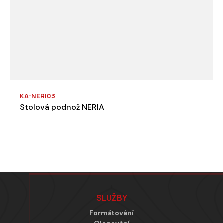
KA-NERI03
Stolová podnož NERIA
Zápatí
SLUŽBY
Formátování