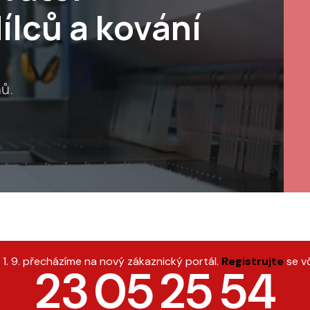
ílců a kování
ů.
1. 9. přecházíme na nový zákaznický portál.
Registrujte
se v
23
05
25
53