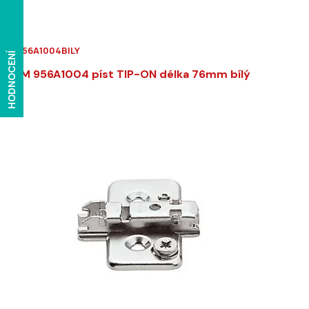
KA-956A1004BILY
HODNOCENÍ
BLUM 956A1004 píst TIP-ON délka 76mm bílý