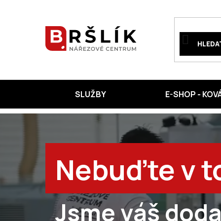
Přejít
na
obsah
HLEDA
SLUŽBY
E-SHOP - KOV
Nebuďte v t
Jsme váš doda