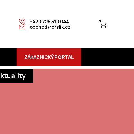
+420 725 510 044
NÁKUPNÍ
obchod@brslik.cz
KOŠÍK
ZÁKAZNICKÝ PORTÁL
ktuality