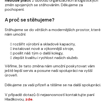
nebude platit
z důvodu organizačních a logistických
změn spojených se stěhováním. Děkujeme za
pochopení.
A proč se stěhujeme?
Stěhujeme se do větších a modernějších prostor, které
nám umožní:
rozšířit výrobní a skladové kapacity,
instalovat nové a výkonnější stroje,
posílit náš tým o další kolegy,
zlepšit kvalitu i rychlost našich služeb.
Věříme, že tato změna nám umožní poskytovat vám
ještě lepší servis a posune naši spolupráci na vyšší
úroveň.
Děkujeme za vaši přízeň a těšíme se na další spolupráci.
V případě dotazů či nejasnosností kontaktujte paní
Hladíkovou,
zde
.