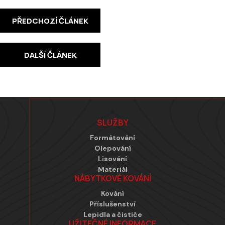
PŘEDCHOZÍ ČLÁNEK
DALŠÍ ČLÁNEK
Zápatí
SLUŽBY
Formátování
Olepování
Lisování
Materiál
NÁBYTKOVÉ KOVÁNÍ
Kování
Příslušenství
Lepidla a čističe
UŽITEČNÉ INFORMACE