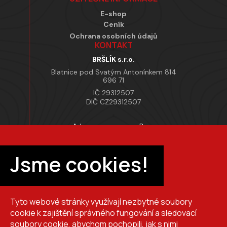
E-shop
Ceník
Ochrana osobních údajů
KONTAKT
BRŠLÍK s.r.o.
Blatnice pod Svatým Antonínkem 814
696 71
IČ 29312507
DIČ CZ29312507
Adresa provozovny Brno
Masarykova 118, 664 42 Modřice
Pracovní doba
Jsme cookies!
Po–Pá 7:00 – 15:30
Tyto webové stránky využívají nezbytné soubory
+420 725 510 044
cookie k zajištění správného fungování a sledovací
obchod@brslik.cz
soubory cookie, abychom pochopili, jak s nimi