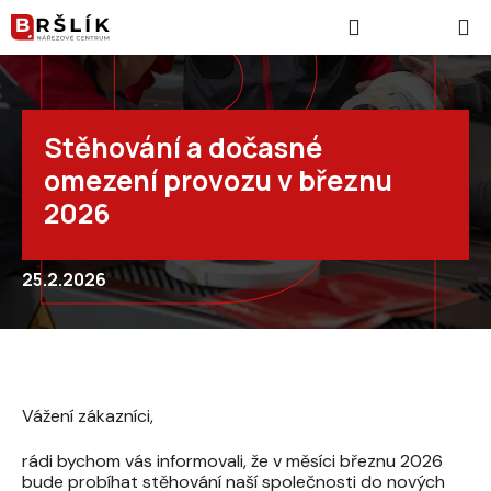
Přejít na obsah
Hledat
NÁKUPNÍ
Stěhování a dočasné
omezení provozu v březnu
2026
25.2.2026
Vážení zákazníci,
rádi bychom vás informovali, že v měsíci březnu 2026
bude probíhat stěhování naší společnosti do nových