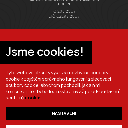
696 71
IČ 29312507
DIČ CZ29312507
Adresa provozovny Brno
Masarykova 118, 664 42 Modřice
Pracovní doba
Jsme cookies!
Po–Pá 7:00 – 15:30
Tyto webové stránky využívají nezbytné soubory
+420 725 510 044
cookie k zajištění správného fungování a sledovací
obchod@brslik.cz
soubory cookie, abychom pochopili, jak s nimi
komunikujete. Ty budou nastaveny až po odsouhlasení
souborů
cookie
.
NASTAVENÍ
Copyright 2026
BRŠLÍK, s.r.o.
. Všechna práva vyhrazena.
Vytvořil
Shoptet
,
upravil
Stanovskýmarketing.cz
,
navrhl
Lernbecher.cz