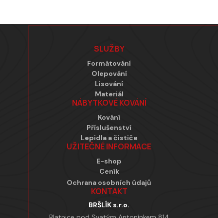
Zápatí
SLUŽBY
Formátování
Olepování
Lisování
Materiál
NÁBYTKOVÉ KOVÁNÍ
Kování
Příslušenství
Lepidla a čističe
UŽITEČNÉ INFORMACE
E-shop
Ceník
Ochrana osobních údajů
KONTAKT
BRŠLÍK s.r.o.
Blatnice pod Svatým Antonínkem 814