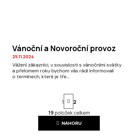
Vánoční a Novoroční provoz
25.11.2024
Vážení zákazníci, v souvislosti s vánočními svátky
a přelomem roku bychom vás rádi informovali
o termínech, které je tře...
Stránkování
1
2
19
položek celkem
Ovládací prvky výpisu
NAHORU