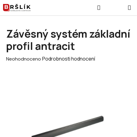
Přejít na obsah
Hledat
NÁKUPNÍ
Závěsný systém základní
profil antracit
Průměrné hodnocení produktu je 0,0 z 5 hvězdiček.
Podrobnosti hodnocení
Neohodnoceno