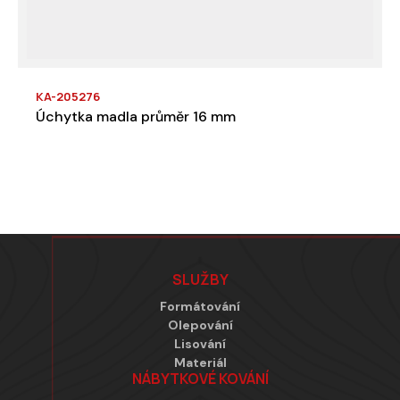
KA-205276
Úchytka madla průměr 16 mm
Zápatí
SLUŽBY
Formátování
Olepování
Lisování
Materiál
NÁBYTKOVÉ KOVÁNÍ