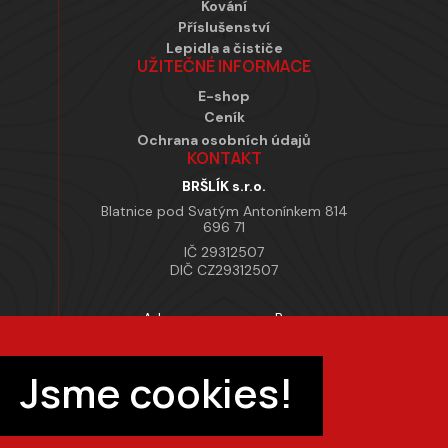
Kování
Příslušenství
Lepidla a čističe
UŽITEČNÉ INFORMACE
E-shop
Ceník
Ochrana osobních údajů
KONTAKT
BRŠLÍK s.r.o.
Blatnice pod Svatým Antonínkem 814
696 71
IČ 29312507
DIČ CZ29312507
Adresa provozovny Brno
Masarykova 118, 664 42 Modřice
Pracovní doba
Jsme cookies!
Po–Pá 7:00 – 15:30