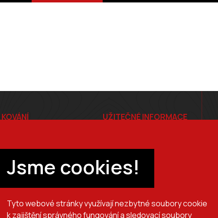
 KOVÁNÍ
UŽITEČNÉ INFORMACE
E-shop
Ceník
Jsme cookies!
tiče
Ochrana osobních údajů
Tyto webové stránky využívají nezbytné soubory cookie
k zajištění správného fungování a sledovací soubory