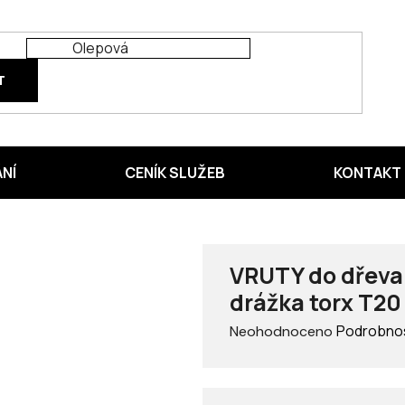
T
ÁNÍ
CENÍK SLUŽEB
KONTAKT
VRUTY do dřeva 
drážka torx T2
Průměrné
Podrobnos
Neohodnoceno
hodnocení
produktu
je
0,0