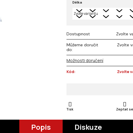
Délka
z 5
hvězdiček.
Dostupnost
Zvolte v
Můžeme doručit
Zvolte v
do:
Možnosti doručení
Kód:
Zvolte v
Tisk
Zeptat s
Popis
Diskuze