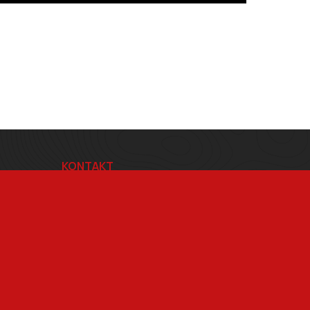
KONTAKT
BRŠLÍK s.r.o.
Blatnice pod Svatým Antonínkem 814
696 71
IČ 29312507
DIČ CZ29312507
Adresa provozovny Brno
Masarykova 118, 664 42 Modřice