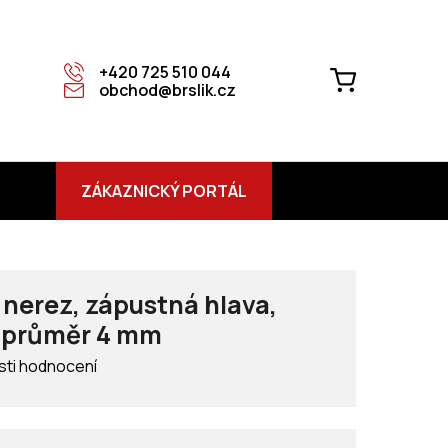
+420 725 510 044
NÁKUPNÍ
obchod@brslik.cz
KOŠÍK
ZÁKAZNICKÝ PORTÁL
nerez, zápustná hlava,
0 průměr 4 mm
ti hodnocení