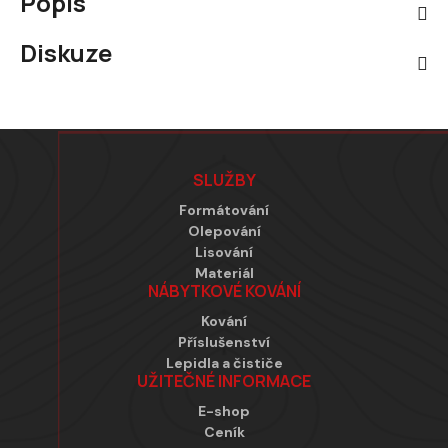
Popis
Diskuze
Zápatí
SLUŽBY
Formátování
Olepování
Lisování
Materiál
NÁBYTKOVÉ KOVÁNÍ
Kování
Příslušenství
Lepidla a čističe
UŽITEČNÉ INFORMACE
E-shop
Ceník