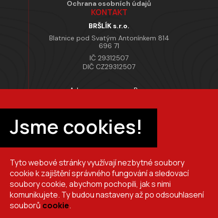
Ochrana osobních údajů
KONTAKT
BRŠLÍK s.r.o.
Blatnice pod Svatým Antonínkem 814
696 71
IČ 29312507
DIČ CZ29312507
Adresa provozovny Brno
Masarykova 118, 664 42 Modřice
Pracovní doba
Jsme cookies!
Po–Pá 7:00 – 15:30
Tyto webové stránky využívají nezbytné soubory
+420 725 510 044
cookie k zajištění správného fungování a sledovací
obchod@brslik.cz
soubory cookie, abychom pochopili, jak s nimi
komunikujete. Ty budou nastaveny až po odsouhlasení
souborů
cookie
.