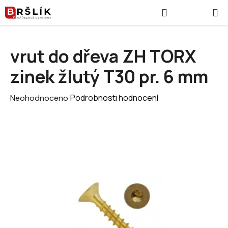
Přejít na obsah
Hledat
NÁKUPNÍ
vrut do dřeva ZH TORX
zinek žlutý T30 pr. 6 mm
Průměrné hodnocení produktu je 0,0 z 5 hvězdiček.
Podrobnosti hodnocení
Neohodnoceno