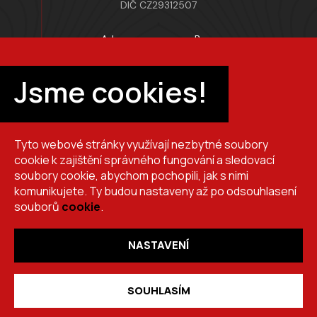
DIČ CZ29312507
Adresa provozovny Brno
Masarykova 118, 664 42 Modřice
Pracovní doba
Jsme cookies!
Po–Pá 7:00 – 15:30
Tyto webové stránky využívají nezbytné soubory
+420 725 510 044
cookie k zajištění správného fungování a sledovací
obchod@brslik.cz
soubory cookie, abychom pochopili, jak s nimi
komunikujete. Ty budou nastaveny až po odsouhlasení
souborů
cookie
.
NASTAVENÍ
Copyright 2026
BRŠLÍK, s.r.o.
. Všechna práva vyhrazena.
Vytvořil
Shoptet
,
upravil
Stanovskýmarketing.cz
,
navrhl
Lernbecher.cz
SOUHLASÍM
desktop_windows