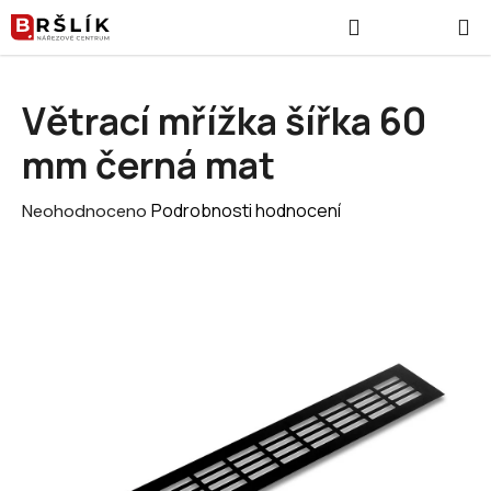
Přejít na obsah
Hledat
NÁKUPNÍ
Větrací mřížka šířka 60
mm černá mat
Průměrné hodnocení produktu je 0,0 z 5 hvězdiček.
Podrobnosti hodnocení
Neohodnoceno