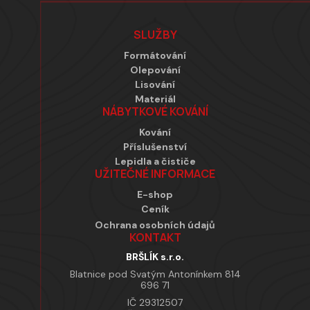
Zápatí
SLUŽBY
Formátování
Olepování
Lisování
Materiál
NÁBYTKOVÉ KOVÁNÍ
Kování
Příslušenství
Lepidla a čističe
UŽITEČNÉ INFORMACE
E-shop
Ceník
Ochrana osobních údajů
KONTAKT
BRŠLÍK s.r.o.
Blatnice pod Svatým Antonínkem 814
696 71
IČ 29312507