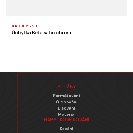
KA-H002799
Úchytka Beta satin chrom
Zápatí
SLUŽBY
Formátování
Olepování
Lisování
Materiál
NÁBYTKOVÉ KOVÁNÍ
Kování