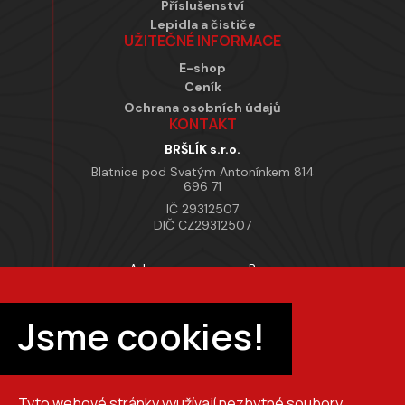
Příslušenství
Lepidla a čističe
UŽITEČNÉ INFORMACE
E-shop
Ceník
Ochrana osobních údajů
KONTAKT
BRŠLÍK s.r.o.
Blatnice pod Svatým Antonínkem 814
696 71
IČ 29312507
DIČ CZ29312507
Adresa provozovny Brno
Masarykova 118, 664 42 Modřice
Pracovní doba
Jsme cookies!
Po–Pá 7:00 – 15:30
Tyto webové stránky využívají nezbytné soubory