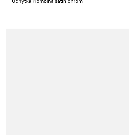
Úchytka Piombina satin chrom