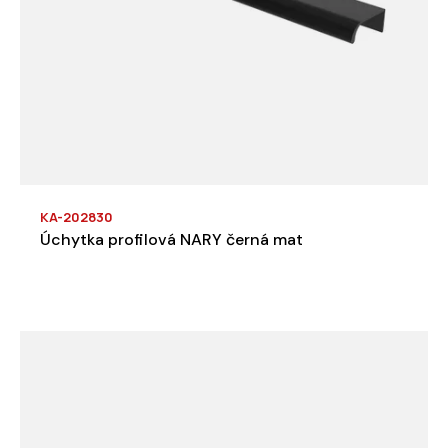
KA-202830
Úchytka profilová NARY černá mat