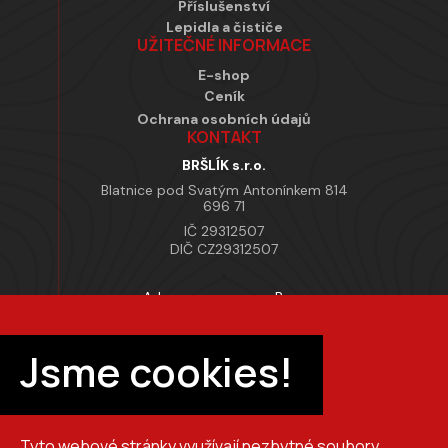
Příslušenství
Lepidla a čističe
UŽITEČNÉ INFORMACE
E-shop
Ceník
Ochrana osobních údajů
KONTAKT
BRŠLÍK s.r.o.
Blatnice pod Svatým Antonínkem 814
696 71
IČ 29312507
DIČ CZ29312507
Adresa provozovny Brno
Masarykova 118, 664 42 Modřice
Pracovní doba
Jsme cookies!
Po–Pá 7:00 – 15:30
Tyto webové stránky využívají nezbytné soubory