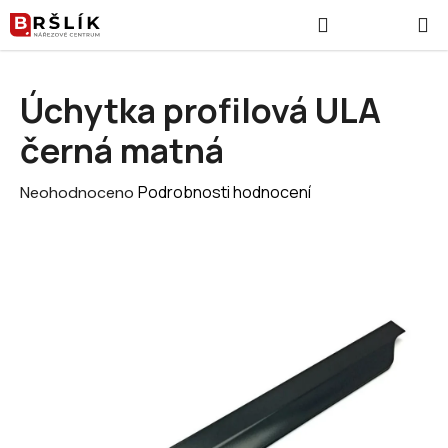
Přejít na obsah
Hledat
NÁKUPNÍ
Úchytka profilová ULA
černá matná
Průměrné hodnocení produktu je 0,0 z 5 hvězdiček.
Podrobnosti hodnocení
Neohodnoceno