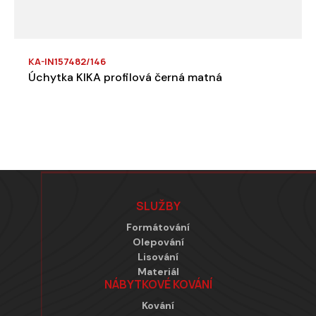
KA-IN157482/146
Úchytka KIKA profilová černá matná
Zápatí
SLUŽBY
Formátování
Olepování
Lisování
Materiál
NÁBYTKOVÉ KOVÁNÍ
Kování