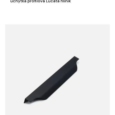
úchytka profilová Lucata hliník