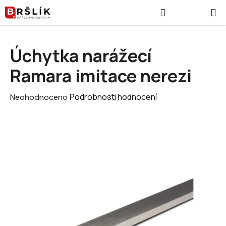
Přejít na obsah
Hledat
NÁKUPNÍ
Úchytka narážecí
Ramara imitace nerezi
Průměrné hodnocení produktu je 0,0 z 5 hvězdiček.
Podrobnosti hodnocení
Neohodnoceno