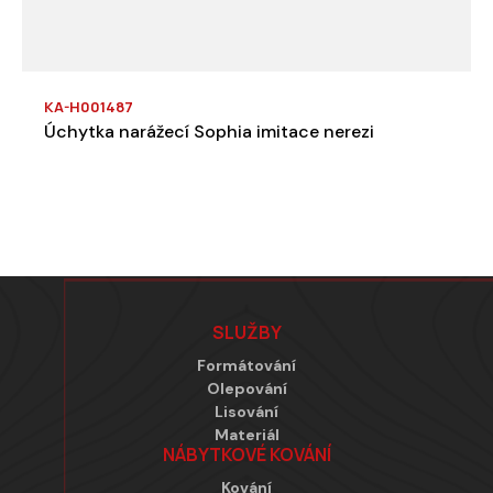
KA-H001487
Úchytka narážecí Sophia imitace nerezi
Zápatí
SLUŽBY
Formátování
Olepování
Lisování
Materiál
NÁBYTKOVÉ KOVÁNÍ
Kování