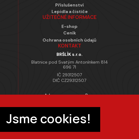
Příslušenství
Lepidla a čističe
UŽITEČNÉ INFORMACE
E-shop
Ceník
Ochrana osobních údajů
KONTAKT
BRŠLÍK s.r.o.
Blatnice pod Svatým Antonínkem 814
696 71
IČ 29312507
DIČ CZ29312507
Adresa provozovny Brno
Masarykova 118, 664 42 Modřice
Pracovní doba
Jsme cookies!
Po–Pá 7:00 – 15:30