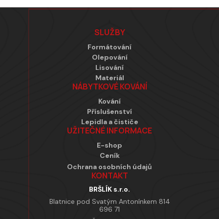
Zápatí
SLUŽBY
Formátování
Olepování
Lisování
Materiál
NÁBYTKOVÉ KOVÁNÍ
Kování
Příslušenství
Lepidla a čističe
UŽITEČNÉ INFORMACE
E-shop
Ceník
Ochrana osobních údajů
KONTAKT
BRŠLÍK s.r.o.
Blatnice pod Svatým Antonínkem 814
696 71