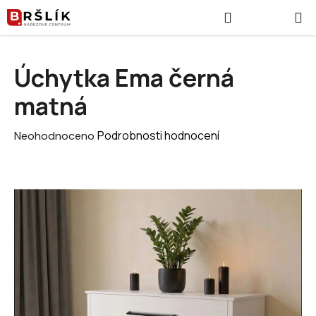
Přejít na obsah
Hledat
NÁKUPNÍ
Úchytka Ema černá
matná
Průměrné hodnocení produktu je 0,0 z 5 hvězdiček.
Podrobnosti hodnocení
Neohodnoceno