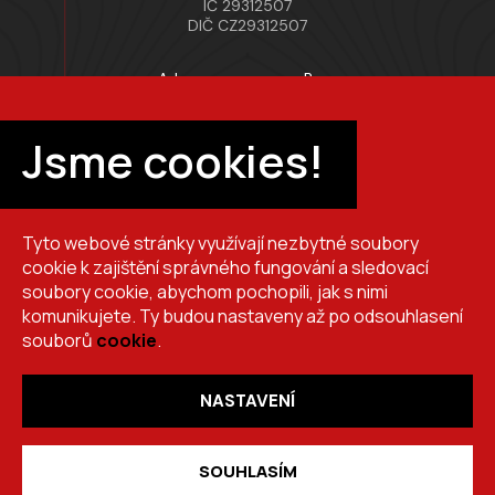
IČ 29312507
DIČ CZ29312507
Adresa provozovny Brno
Masarykova 118, 664 42 Modřice
Pracovní doba
Jsme cookies!
Po–Pá 7:00 – 15:30
Tyto webové stránky využívají nezbytné soubory
+420 725 510 044
cookie k zajištění správného fungování a sledovací
obchod@brslik.cz
soubory cookie, abychom pochopili, jak s nimi
komunikujete. Ty budou nastaveny až po odsouhlasení
souborů
cookie
.
NASTAVENÍ
Copyright 2026
BRŠLÍK, s.r.o.
. Všechna práva vyhrazena.
Vytvořil
Shoptet
,
upravil
Stanovskýmarketing.cz
,
navrhl
Lernbecher.cz
SOUHLASÍM