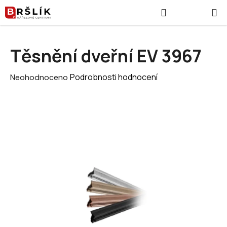
Přejít na obsah
Hledat
NÁKUPNÍ
Těsnění dveřní EV 3967
Průměrné hodnocení produktu je 0,0 z 5 hvězdiček.
Podrobnosti hodnocení
Neohodnoceno