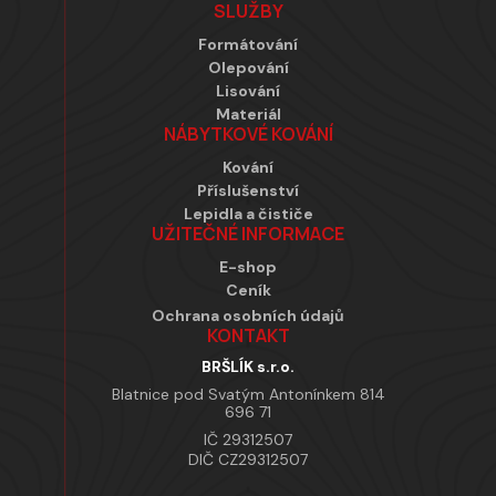
SLUŽBY
Formátování
Olepování
Lisování
Materiál
NÁBYTKOVÉ KOVÁNÍ
Kování
Příslušenství
Lepidla a čističe
UŽITEČNÉ INFORMACE
E-shop
Ceník
Ochrana osobních údajů
KONTAKT
BRŠLÍK s.r.o.
Blatnice pod Svatým Antonínkem 814
696 71
IČ 29312507
DIČ CZ29312507