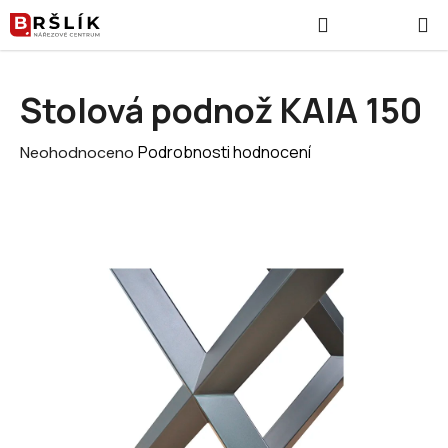
Přejít na obsah
Hledat
NÁKUPNÍ
Stolová podnož KAIA 150
Průměrné hodnocení produktu je 0,0 z 5 hvězdiček.
Podrobnosti hodnocení
Neohodnoceno