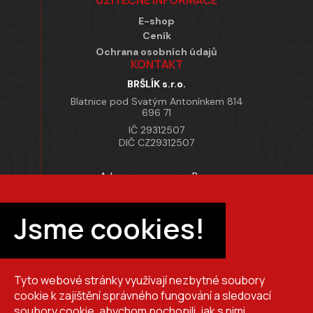
UŽITEČNÉ INFORMACE
E-shop
Ceník
Ochrana osobních údajů
KONTAKT
BRŠLÍK s.r.o.
Blatnice pod Svatým Antonínkem 814
696 71
IČ 29312507
DIČ CZ29312507
Adresa provozovny Brno
Masarykova 118, 664 42 Modřice
Pracovní doba
Jsme cookies!
Po–Pá 7:00 – 15:30
Tyto webové stránky využívají nezbytné soubory
+420 725 510 044
cookie k zajištění správného fungování a sledovací
obchod@brslik.cz
soubory cookie, abychom pochopili, jak s nimi