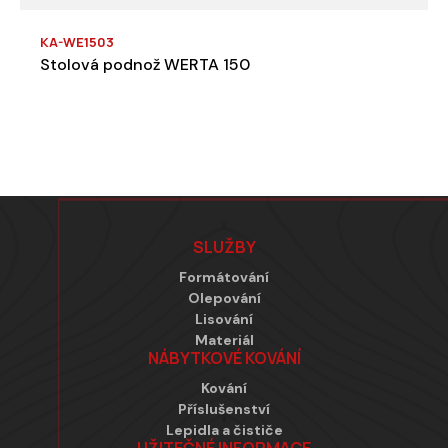
KA-WE1503
Stolová podnož WERTA 150
Zápatí
SLUŽBY
Formátování
Olepování
Lisování
Materiál
NÁBYTKOVÉ KOVÁNÍ
Kování
Příslušenství
Lepidla a čističe