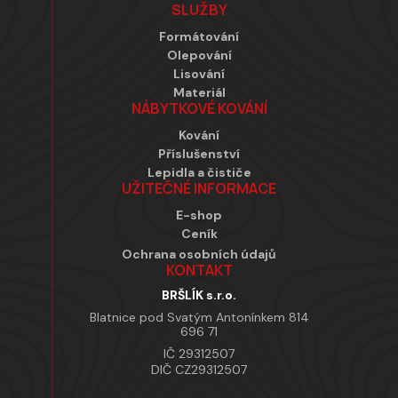
SLUŽBY
Formátování
Olepování
Lisování
Materiál
NÁBYTKOVÉ KOVÁNÍ
Kování
Příslušenství
Lepidla a čističe
UŽITEČNÉ INFORMACE
E-shop
Ceník
Ochrana osobních údajů
KONTAKT
BRŠLÍK s.r.o.
Blatnice pod Svatým Antonínkem 814
696 71
IČ 29312507
DIČ CZ29312507