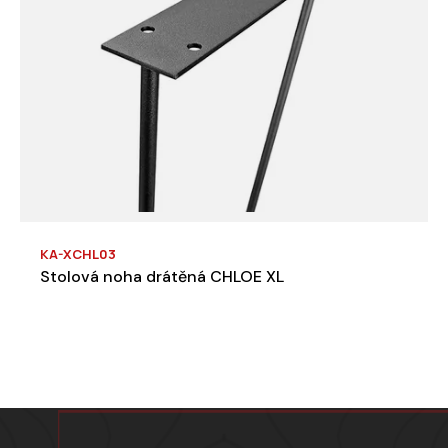
KA-XCHL03
Stolová noha drátěná CHLOE XL
Zápatí