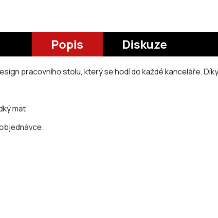
Popis
Diskuze
ign pracovního stolu, který se hodí do každé kanceláře. Díky s
adký mat
 objednávce.