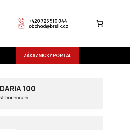
+420 725 510 044
NÁKUPNÍ
obchod@brslik.cz
KOŠÍK
ZÁKAZNICKÝ PORTÁL
 DARIA 100
ti hodnocení