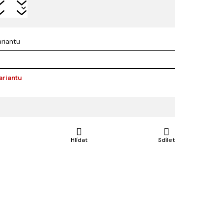
ariantu
ariantu
e
Hlídat
Sdílet