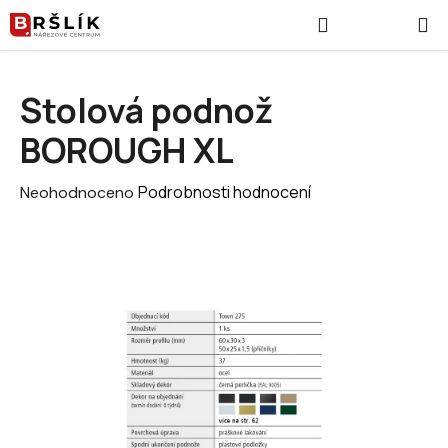
Přejít na obsah
Hledat
NÁKUPNÍ
Stolová podnož
BOROUGH XL
Průměrné hodnocení produktu je 0,0 z 5 hvězdiček.
Podrobnosti hodnocení
Neohodnoceno