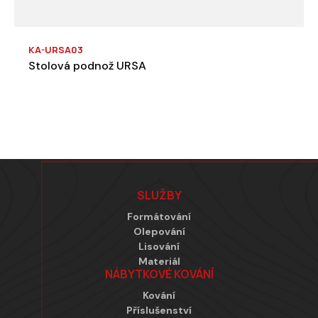
KA-URSA03
Stolová podnož URSA
Zápatí
SLUŽBY
Formátování
Olepování
Lisování
Materiál
NÁBYTKOVÉ KOVÁNÍ
Kování
Příslušenství