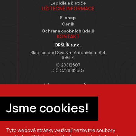
Lepidla a čističe
UŽITEČNÉ INFORMACE
E-shop
Ceník
Ochrana osobních údajů
KONTAKT
BRŠLÍK s.r.o.
Blatnice pod Svatým Antonínkem 814
696 71
IČ 29312507
DIČ CZ29312507
Adresa provozovny Brno
Masarykova 118, 664 42 Modřice
Pracovní doba
Jsme cookies!
Po–Pá 7:00 – 15:30
Tyto webové stránky využívají nezbytné soubory
+420 725 510 044