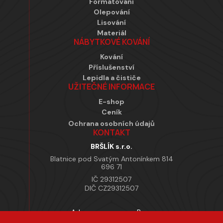
Formátování
Olepování
Lisování
Materiál
NÁBYTKOVÉ KOVÁNÍ
Kování
Příslušenství
Lepidla a čističe
UŽITEČNÉ INFORMACE
E-shop
Ceník
Ochrana osobních údajů
KONTAKT
BRŠLÍK s.r.o.
Blatnice pod Svatým Antonínkem 814
696 71
IČ 29312507
DIČ CZ29312507
Adresa provozovny Brno
Masarykova 118, 664 42 Modřice