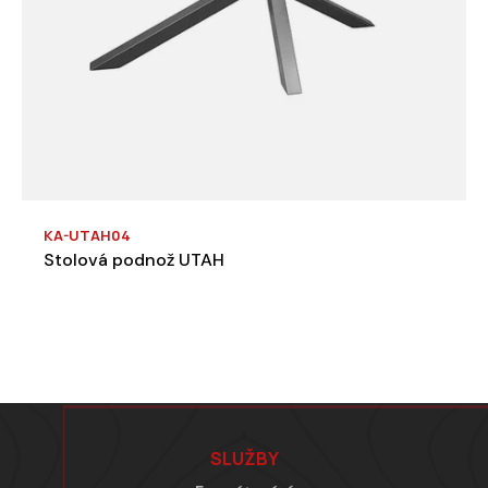
KA-UTAH04
Stolová podnož UTAH
Zápatí
SLUŽBY