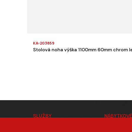
KA-203859
Stolová noha výška 1100mm 60mm chrom le
Z
SLUŽBY
NÁBYTKOVÉ
á
Formátování
Kování