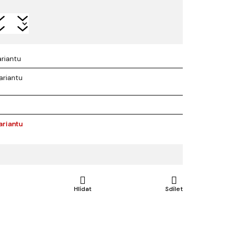
ariantu
ariantu
ariantu
e
Hlídat
Sdílet