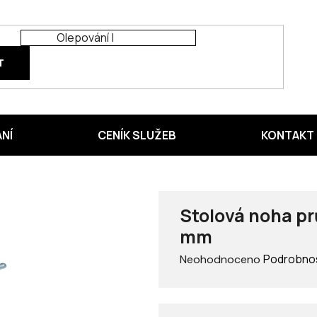
T
ÁNÍ
CENÍK SLUŽEB
KONTAKT
Stolová noha p
mm
Průměrné
Podrobnos
Neohodnoceno
hodnocení
produktu
je
0,0