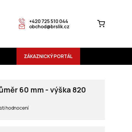
+420 725 510 044
NÁKUPNÍ
obchod@brslik.cz
KOŠÍK
ZÁKAZNICKÝ PORTÁL
růměr 60 mm - výška 820
ti hodnocení