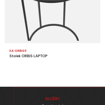
KA-ORBI03
Stolek ORBIS LAPTOP
Zápatí
SLUŽBY