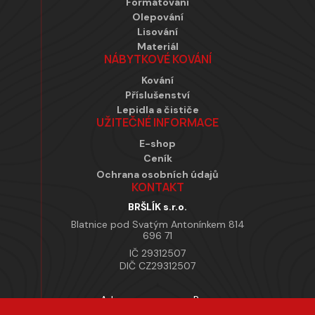
Formátování
Olepování
Lisování
Materiál
NÁBYTKOVÉ KOVÁNÍ
Kování
Příslušenství
Lepidla a čističe
UŽITEČNÉ INFORMACE
E-shop
Ceník
Ochrana osobních údajů
KONTAKT
BRŠLÍK s.r.o.
Blatnice pod Svatým Antonínkem 814
696 71
IČ 29312507
DIČ CZ29312507
Adresa provozovny Brno
Masarykova 118, 664 42 Modřice