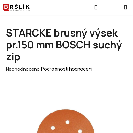
Přejít na obsah
Hledat
NÁKUPNÍ
STARCKE brusný výsek
pr.150 mm BOSCH suchý
zip
Průměrné hodnocení produktu je 0,0 z 5 hvězdiček.
Podrobnosti hodnocení
Neohodnoceno