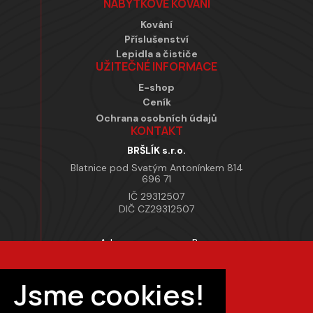
NÁBYTKOVÉ KOVÁNÍ
Kování
Příslušenství
Lepidla a čističe
UŽITEČNÉ INFORMACE
E-shop
Ceník
Ochrana osobních údajů
KONTAKT
BRŠLÍK s.r.o.
Blatnice pod Svatým Antonínkem 814
696 71
IČ 29312507
DIČ CZ29312507
Adresa provozovny Brno
Masarykova 118, 664 42 Modřice
Pracovní doba
Jsme cookies!
Po–Pá 7:00 – 15:30