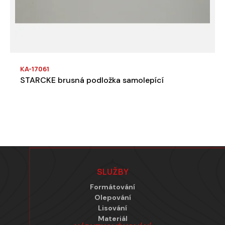
KA-17061
STARCKE brusná podložka samolepící
Zápatí
SLUŽBY
Formátování
Olepování
Lisování
Materiál