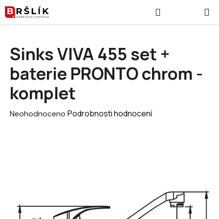
Přejít na obsah
Hledat
NÁKUPNÍ
Sinks VIVA 455 set +
baterie PRONTO chrom -
komplet
Průměrné hodnocení produktu je 0,0 z 5 hvězdiček.
Podrobnosti hodnocení
Neohodnoceno