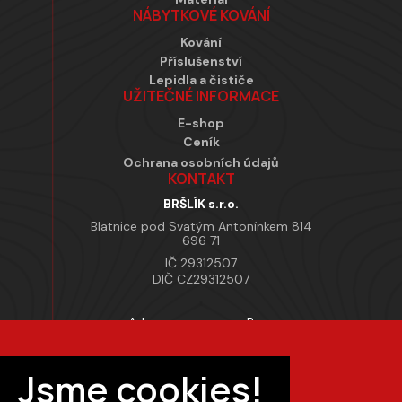
NÁBYTKOVÉ KOVÁNÍ
Kování
Příslušenství
Lepidla a čističe
UŽITEČNÉ INFORMACE
E-shop
Ceník
Ochrana osobních údajů
KONTAKT
BRŠLÍK s.r.o.
Blatnice pod Svatým Antonínkem 814
696 71
IČ 29312507
DIČ CZ29312507
Adresa provozovny Brno
Masarykova 118, 664 42 Modřice
Pracovní doba
Jsme cookies!
Po–Pá 7:00 – 15:30