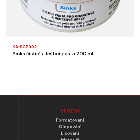
KA-SCP002
Sinks čistící a leštící pasta 200 ml
Zápatí
SLUŽBY
Formátování
Olepování
Lisování
Materiál