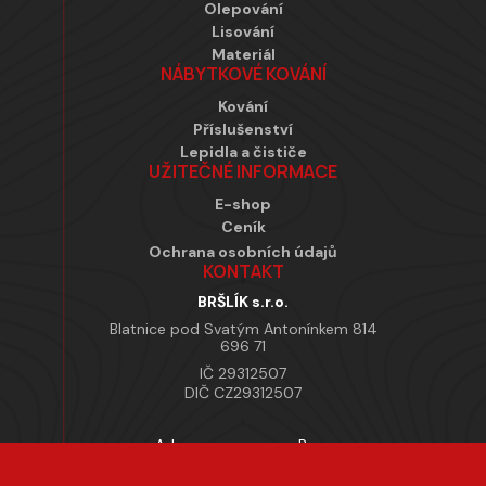
Olepování
Lisování
Materiál
NÁBYTKOVÉ KOVÁNÍ
Kování
Příslušenství
Lepidla a čističe
UŽITEČNÉ INFORMACE
E-shop
Ceník
Ochrana osobních údajů
KONTAKT
BRŠLÍK s.r.o.
Blatnice pod Svatým Antonínkem 814
696 71
IČ 29312507
DIČ CZ29312507
Adresa provozovny Brno
Masarykova 118, 664 42 Modřice