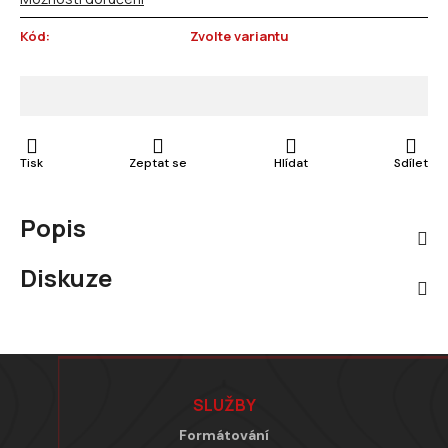
Kód:
Zvolte variantu
Tisk
Zeptat se
Hlídat
Sdílet
Popis
Diskuze
Zápatí
SLUŽBY
Formátování