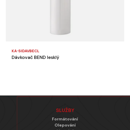
KA-SIDAVBECL
Dávkovač BEND lesklý
Zápatí
SLUŽBY
Formátování
Olepování