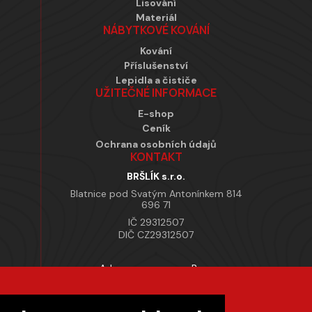
Lisování
Materiál
NÁBYTKOVÉ KOVÁNÍ
Kování
Příslušenství
Lepidla a čističe
UŽITEČNÉ INFORMACE
E-shop
Ceník
Ochrana osobních údajů
KONTAKT
BRŠLÍK s.r.o.
Blatnice pod Svatým Antonínkem 814
696 71
IČ 29312507
DIČ CZ29312507
Adresa provozovny Brno
Masarykova 118, 664 42 Modřice
Pracovní doba
Po–Pá 7:00 – 15:30