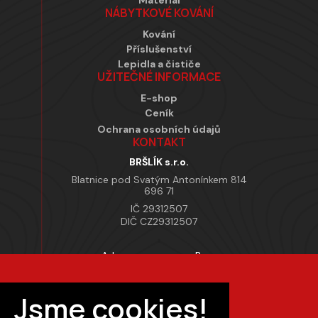
Materiál
NÁBYTKOVÉ KOVÁNÍ
Kování
Příslušenství
Lepidla a čističe
UŽITEČNÉ INFORMACE
E-shop
Ceník
Ochrana osobních údajů
KONTAKT
BRŠLÍK s.r.o.
Blatnice pod Svatým Antonínkem 814
696 71
IČ 29312507
DIČ CZ29312507
Adresa provozovny Brno
Masarykova 118, 664 42 Modřice
Pracovní doba
Jsme cookies!
Po–Pá 7:00 – 15:30