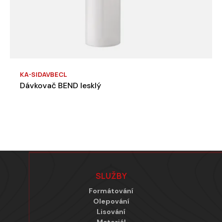
KA-SIDAVBECL
Dávkovač BEND lesklý
Zápatí
SLUŽBY
Formátování
Olepování
Lisování