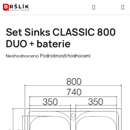
Přejít na obsah
Hledat
NÁKUPNÍ
Set Sinks CLASSIC 800
DUO + baterie
Průměrné hodnocení produktu je 0,0 z 5 hvězdiček.
Podrobnosti hodnocení
Neohodnoceno