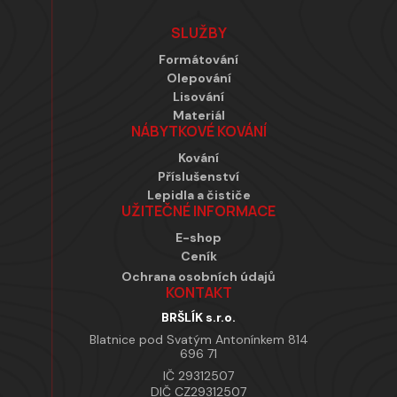
SLUŽBY
Formátování
Olepování
Lisování
Materiál
NÁBYTKOVÉ KOVÁNÍ
Kování
Příslušenství
Lepidla a čističe
UŽITEČNÉ INFORMACE
E-shop
Ceník
Ochrana osobních údajů
KONTAKT
BRŠLÍK s.r.o.
Blatnice pod Svatým Antonínkem 814
696 71
IČ 29312507
DIČ CZ29312507