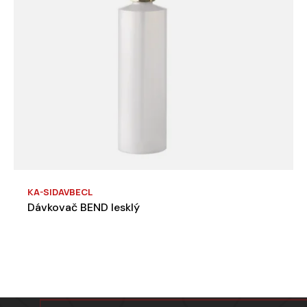
KA-SIDAVBECL
Dávkovač BEND lesklý
Zápatí