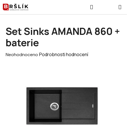
Přejít na obsah
Hledat
NÁKUPNÍ
Set Sinks AMANDA 860 +
baterie
Průměrné hodnocení produktu je 0,0 z 5 hvězdiček.
Podrobnosti hodnocení
Neohodnoceno