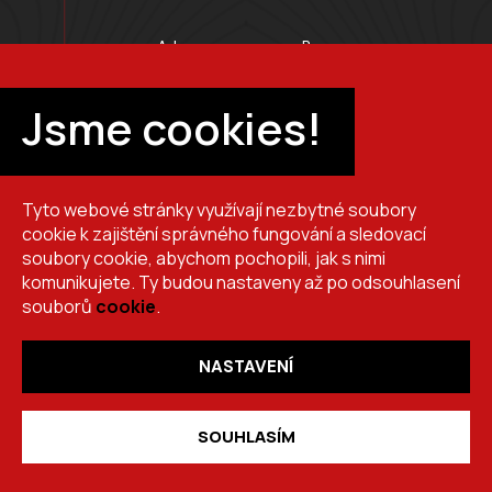
Adresa provozovny Brno
Masarykova 118, 664 42 Modřice
Pracovní doba
Jsme cookies!
Po–Pá 7:00 – 15:30
Tyto webové stránky využívají nezbytné soubory
+420 725 510 044
cookie k zajištění správného fungování a sledovací
obchod@brslik.cz
soubory cookie, abychom pochopili, jak s nimi
komunikujete. Ty budou nastaveny až po odsouhlasení
souborů
cookie
.
NASTAVENÍ
Copyright 2026
BRŠLÍK, s.r.o.
. Všechna práva vyhrazena.
Vytvořil
Shoptet
,
upravil
Stanovskýmarketing.cz
,
navrhl
Lernbecher.cz
SOUHLASÍM
desktop_windows
HODNOCENÍ
OZNÁMENÍ
E-SHOP
PORTÁL