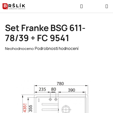
Přejít na obsah
Hledat
NÁKUPNÍ
Set Franke BSG 611-
78/39 + FC 9541
Průměrné hodnocení produktu je 0,0 z 5 hvězdiček.
Podrobnosti hodnocení
Neohodnoceno