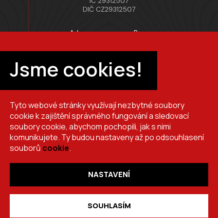
IČ 29312507
DIČ CZ29312507
Adresa provozovny Brno
Masarykova 118, 664 42 Modřice
Pracovní doba
Jsme cookies!
Po–Pá 7:00 – 15:30
Tyto webové stránky využívají nezbytné soubory
+420 725 510 044
cookie k zajištění správného fungování a sledovací
obchod@brslik.cz
soubory cookie, abychom pochopili, jak s nimi
komunikujete. Ty budou nastaveny až po odsouhlasení
souborů
cookie
.
NASTAVENÍ
Copyright 2026
BRŠLÍK, s.r.o.
. Všechna práva vyhrazena.
Vytvořil
Shoptet
,
upravil
Stanovskýmarketing.cz
,
navrhl
Lernbecher.cz
SOUHLASÍM