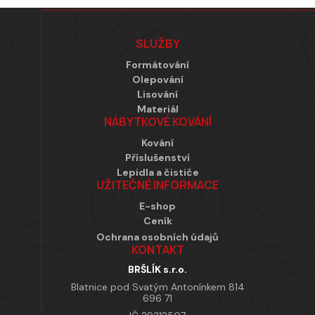
Zápatí
SLUŽBY
Formátování
Olepování
Lisování
Materiál
NÁBYTKOVÉ KOVÁNÍ
Kování
Příslušenství
Lepidla a čističe
UŽITEČNÉ INFORMACE
E-shop
Ceník
Ochrana osobních údajů
KONTAKT
BRŠLÍK s.r.o.
Blatnice pod Svatým Antonínkem 814
696 71