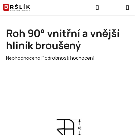
Přejít na obsah
Hledat
NÁKUPNÍ
Roh 90° vnitřní a vnější
hliník broušený
Průměrné hodnocení produktu je 0,0 z 5 hvězdiček.
Podrobnosti hodnocení
Neohodnoceno