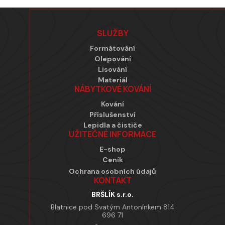
Zápatí
SLUŽBY
Formátování
Olepování
Lisování
Materiál
NÁBYTKOVÉ KOVÁNÍ
Kování
Příslušenství
Lepidla a čističe
UŽITEČNÉ INFORMACE
E-shop
Ceník
Ochrana osobních údajů
KONTAKT
BRŠLÍK s.r.o.
Blatnice pod Svatým Antonínkem 814
696 71