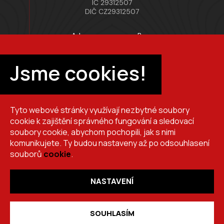
IČ 29312507
DIČ CZ29312507
Adresa provozovny Brno
Masarykova 118, 664 42 Modřice
Pracovní doba
Jsme cookies!
Po–Pá 7:00 – 15:30
Tyto webové stránky využívají nezbytné soubory
+420 725 510 044
cookie k zajištění správného fungování a sledovací
obchod@brslik.cz
soubory cookie, abychom pochopili, jak s nimi
komunikujete. Ty budou nastaveny až po odsouhlasení
souborů
cookie
.
NASTAVENÍ
Copyright 2026
BRŠLÍK, s.r.o.
. Všechna práva vyhrazena.
Vytvořil
Shoptet
,
upravil
Stanovskýmarketing.cz
,
navrhl
Lernbecher.cz
SOUHLASÍM