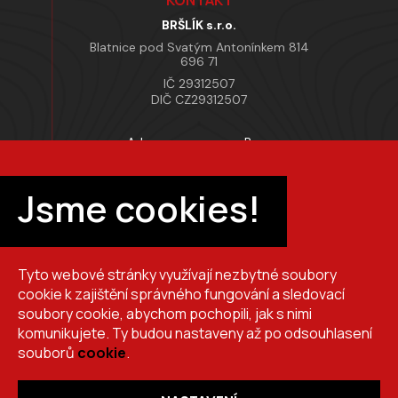
KONTAKT
BRŠLÍK s.r.o.
Blatnice pod Svatým Antonínkem 814
696 71
IČ 29312507
DIČ CZ29312507
Adresa provozovny Brno
Masarykova 118, 664 42 Modřice
Pracovní doba
Jsme cookies!
Po–Pá 7:00 – 15:30
Tyto webové stránky využívají nezbytné soubory
+420 725 510 044
cookie k zajištění správného fungování a sledovací
obchod@brslik.cz
soubory cookie, abychom pochopili, jak s nimi
komunikujete. Ty budou nastaveny až po odsouhlasení
souborů
cookie
.