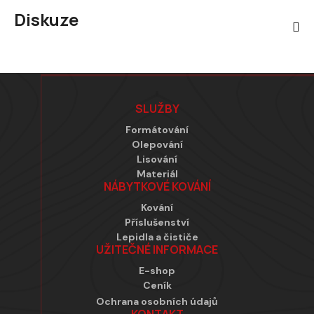
Diskuze
Zápatí
SLUŽBY
Formátování
Olepování
Lisování
Materiál
NÁBYTKOVÉ KOVÁNÍ
Kování
Příslušenství
Lepidla a čističe
UŽITEČNÉ INFORMACE
E-shop
Ceník
Ochrana osobních údajů