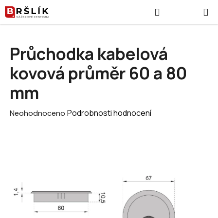
Přejít na obsah
Hledat
NÁKUPNÍ
Průchodka kabelová
kovová průměr 60 a 80
mm
Průměrné hodnocení produktu je 0,0 z 5 hvězdiček.
Podrobnosti hodnocení
Neohodnoceno