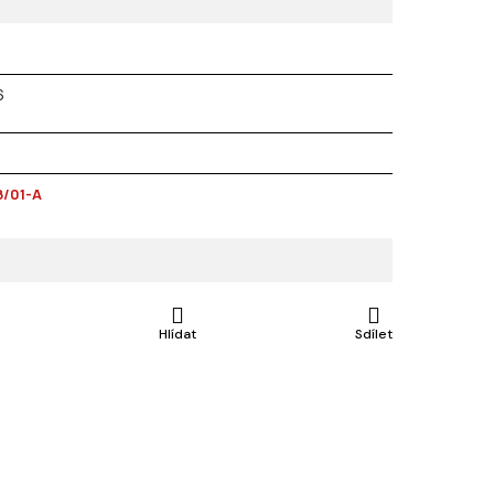
6
/01-A
e
Hlídat
Sdílet