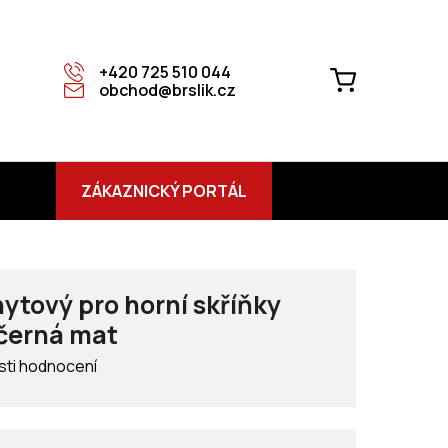
+420 725 510 044
NÁKUPNÍ
obchod@brslik.cz
KOŠÍK
ZÁKAZNICKÝ PORTÁL
hytový pro horní skříňky
 černá mat
ti hodnocení