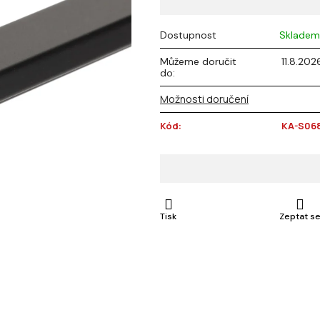
z 5
hvězdiček.
Dostupnost
Skladem
Můžeme doručit
11.8.202
do:
Možnosti doručení
Kód:
KA-S068
Tisk
Zeptat s