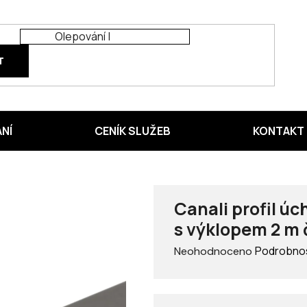
T
ÁNÍ
CENÍK SLUŽEB
KONTAKT
Canali profil úc
s výklopem 2 m
Průměrné
Podrobnos
Neohodnoceno
hodnocení
produktu
je
0,0