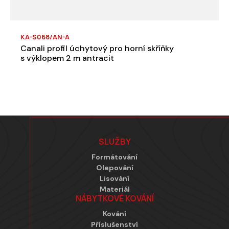
KA-S068/AN-A
Canali profil úchytový pro horní skříňky
s výklopem 2 m antracit
Zápatí
SLUŽBY
Formátování
Olepování
Lisování
Materiál
NÁBYTKOVÉ KOVÁNÍ
Kování
Příslušenství