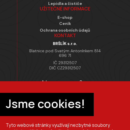
Lepidla a čističe
UŽITEČNÉ INFORMACE
E-shop
Ceník
Ochrana osobních údajů
KONTAKT
BRŠLÍK s.r.o.
Blatnice pod Svatým Antonínkem 814
696 71
IČ 29312507
DIČ CZ29312507
Adresa provozovny Brno
Masarykova 118, 664 42 Modřice
Pracovní doba
Jsme cookies!
Po–Pá 7:00 – 15:30
Tyto webové stránky využívají nezbytné soubory