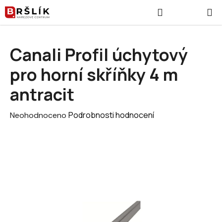
Přejít na obsah
Hledat
NÁKUPNÍ
Canali Profil úchytový
pro horní skříňky 4 m
antracit
Průměrné hodnocení produktu je 0,0 z 5 hvězdiček.
Podrobnosti hodnocení
Neohodnoceno