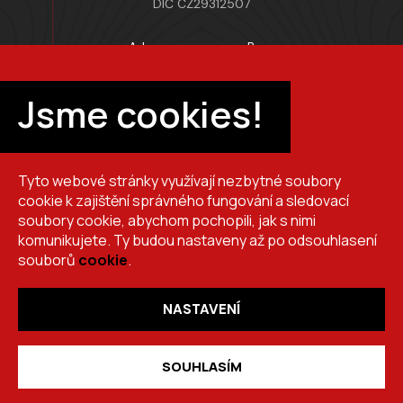
DIČ CZ29312507
Adresa provozovny Brno
Masarykova 118, 664 42 Modřice
Pracovní doba
Jsme cookies!
Po–Pá 7:00 – 15:30
Tyto webové stránky využívají nezbytné soubory
+420 725 510 044
cookie k zajištění správného fungování a sledovací
obchod@brslik.cz
soubory cookie, abychom pochopili, jak s nimi
komunikujete. Ty budou nastaveny až po odsouhlasení
souborů
cookie
.
NASTAVENÍ
Copyright 2026
BRŠLÍK, s.r.o.
. Všechna práva vyhrazena.
Vytvořil
Shoptet
,
upravil
Stanovskýmarketing.cz
,
navrhl
Lernbecher.cz
SOUHLASÍM
desktop_windows