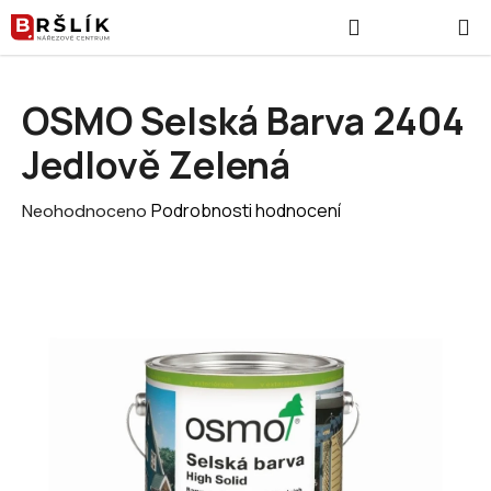
Přejít na obsah
Hledat
NÁKUPNÍ
OSMO Selská Barva 2404
Jedlově Zelená
Průměrné hodnocení produktu je 0,0 z 5 hvězdiček.
Podrobnosti hodnocení
Neohodnoceno