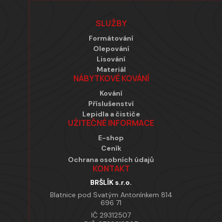
Zápatí
SLUŽBY
Formátování
Olepování
Lisování
Materiál
NÁBYTKOVÉ KOVÁNÍ
Kování
Příslušenství
Lepidla a čističe
UŽITEČNÉ INFORMACE
E-shop
Ceník
Ochrana osobních údajů
KONTAKT
BRŠLÍK s.r.o.
Blatnice pod Svatým Antonínkem 814
696 71
IČ 29312507