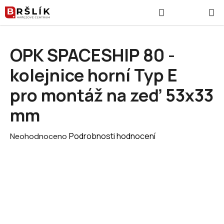
Přejít na obsah
Hledat
NÁKUPNÍ
OPK SPACESHIP 80 -
kolejnice horní Typ E
pro montáž na zeď 53x33
mm
Průměrné hodnocení produktu je 0,0 z 5 hvězdiček.
Podrobnosti hodnocení
Neohodnoceno