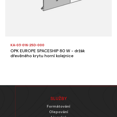
KA-03-016-25D-000
OPK EUROPE SPACESHIP 80 W - držák
dřevěného krytu horní kolejnice
Zápatí
SLUŽBY
Formátování
Olepování