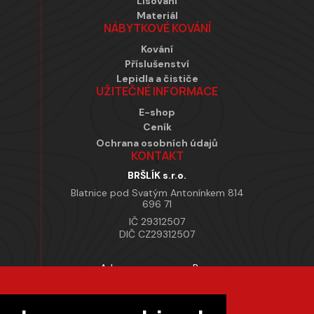
Lisování
Materiál
NÁBYTKOVÉ KOVÁNÍ
Kování
Příslušenství
Lepidla a čističe
UŽITEČNÉ INFORMACE
E-shop
Ceník
Ochrana osobních údajů
KONTAKT
BRŠLÍK s.r.o.
Blatnice pod Svatým Antonínkem 814
696 71
IČ 29312507
DIČ CZ29312507
Adresa provozovny Brno
Masarykova 118, 664 42 Modřice
Pracovní doba
Po–Pá 7:00 – 15:30