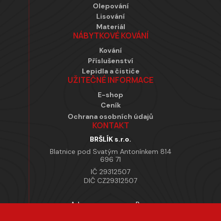
Olepování
Lisování
Materiál
NÁBYTKOVÉ KOVÁNÍ
Kování
Příslušenství
Lepidla a čističe
UŽITEČNÉ INFORMACE
E-shop
Ceník
Ochrana osobních údajů
KONTAKT
BRŠLÍK s.r.o.
Blatnice pod Svatým Antonínkem 814
696 71
IČ 29312507
DIČ CZ29312507
Adresa provozovny Brno
Masarykova 118, 664 42 Modřice