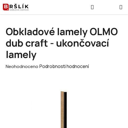
Přejít na obsah
Hledat
NÁKUPNÍ
Obkladové lamely OLMO
dub craft - ukončovací
lamely
Průměrné hodnocení produktu je 0,0 z 5 hvězdiček.
Podrobnosti hodnocení
Neohodnoceno