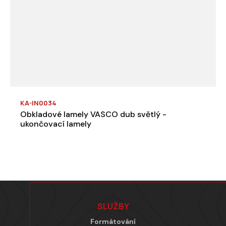
KA-IN0034
Obkladové lamely VASCO dub světlý -
ukončovací lamely
Zápatí
SLUŽBY
Formátování