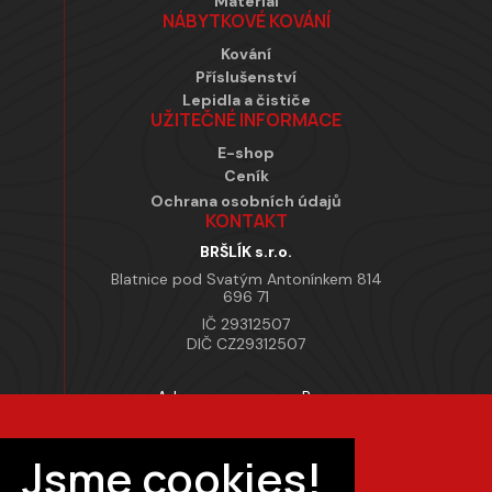
Materiál
NÁBYTKOVÉ KOVÁNÍ
Kování
Příslušenství
Lepidla a čističe
UŽITEČNÉ INFORMACE
E-shop
Ceník
Ochrana osobních údajů
KONTAKT
BRŠLÍK s.r.o.
Blatnice pod Svatým Antonínkem 814
696 71
IČ 29312507
DIČ CZ29312507
Adresa provozovny Brno
Masarykova 118, 664 42 Modřice
Pracovní doba
Jsme cookies!
Po–Pá 7:00 – 15:30