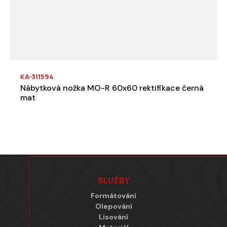
KA-311594
Nábytková nožka MO-R 60x60 rektifikace černá
mat
Zápatí
SLUŽBY
Formátování
Olepování
Lisování