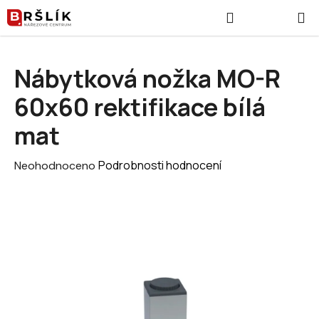
Přejít na obsah
Hledat
NÁKUPNÍ
Nábytková nožka MO-R
60x60 rektifikace bílá
mat
Průměrné hodnocení produktu je 0,0 z 5 hvězdiček.
Podrobnosti hodnocení
Neohodnoceno