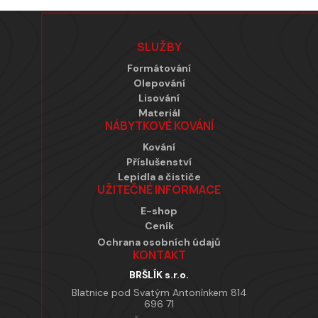
Zápatí
SLUŽBY
Formátování
Olepování
Lisování
Materiál
NÁBYTKOVÉ KOVÁNÍ
Kování
Příslušenství
Lepidla a čističe
UŽITEČNÉ INFORMACE
E-shop
Ceník
Ochrana osobních údajů
KONTAKT
BRŠLÍK s.r.o.
Blatnice pod Svatým Antonínkem 814
696 71