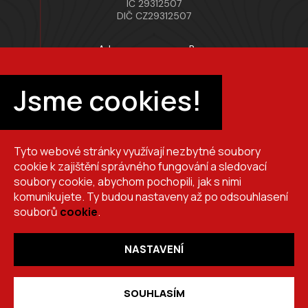
IČ 29312507
DIČ CZ29312507
Adresa provozovny Brno
Masarykova 118, 664 42 Modřice
Pracovní doba
Jsme cookies!
Po–Pá 7:00 – 15:30
Tyto webové stránky využívají nezbytné soubory
+420 725 510 044
cookie k zajištění správného fungování a sledovací
obchod@brslik.cz
soubory cookie, abychom pochopili, jak s nimi
komunikujete. Ty budou nastaveny až po odsouhlasení
souborů
cookie
.
NASTAVENÍ
Copyright 2026
BRŠLÍK, s.r.o.
. Všechna práva vyhrazena.
Vytvořil
Shoptet
,
upravil
Stanovskýmarketing.cz
,
navrhl
Lernbecher.cz
SOUHLASÍM