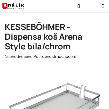
Přejít na obsah
Hledat
NÁKUPNÍ
KESSEBÖHMER -
Dispensa koš Arena
Style bílá/chrom
Průměrné hodnocení produktu je 0,0 z 5 hvězdiček.
Podrobnosti hodnocení
Neohodnoceno