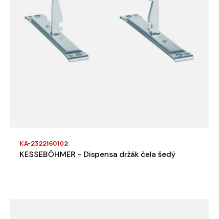
KA-2322160102
KESSEBÖHMER - Dispensa držák čela šedý