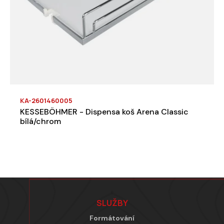
KA-2601460005
KESSEBÖHMER - Dispensa koš Arena Classic
bílá/chrom
Zápatí
SLUŽBY
Formátování