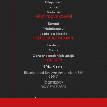
Olepování
Lisování
Materiál
NÁBYTKOVÉ KOVÁNÍ
Kování
Příslušenství
Lepidla a čističe
UŽITEČNÉ INFORMACE
E-shop
Ceník
Ochrana osobních údajů
KONTAKT
BRŠLÍK s.r.o.
Blatnice pod Svatým Antonínkem 814
696 71
IČ 29312507
DIČ CZ29312507
Adresa provozovny Brno
Masarykova 118, 664 42 Modřice