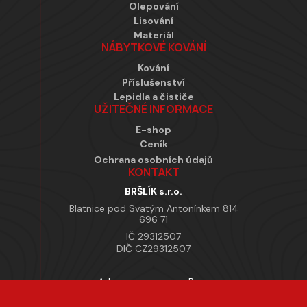
Olepování
Lisování
Materiál
NÁBYTKOVÉ KOVÁNÍ
Kování
Příslušenství
Lepidla a čističe
UŽITEČNÉ INFORMACE
E-shop
Ceník
Ochrana osobních údajů
KONTAKT
BRŠLÍK s.r.o.
Blatnice pod Svatým Antonínkem 814
696 71
IČ 29312507
DIČ CZ29312507
Adresa provozovny Brno
Masarykova 118, 664 42 Modřice