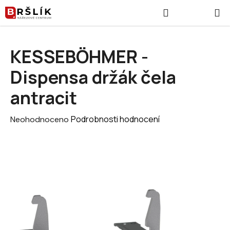
Přejít na obsah
Hledat
NÁKUPNÍ
KESSEBÖHMER -
Dispensa držák čela
antracit
Průměrné hodnocení produktu je 0,0 z 5 hvězdiček.
Podrobnosti hodnocení
Neohodnoceno