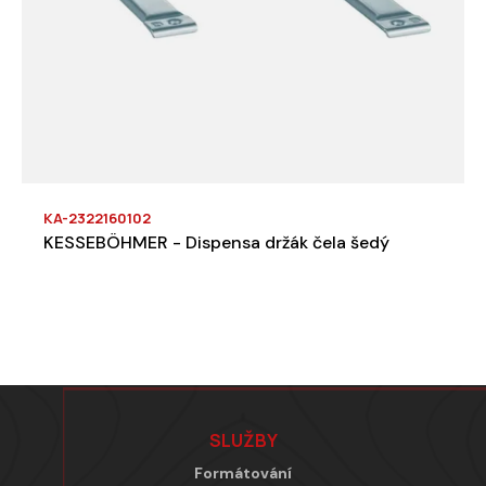
KA-2322160102
KESSEBÖHMER - Dispensa držák čela šedý
Zápatí
SLUŽBY
Formátování