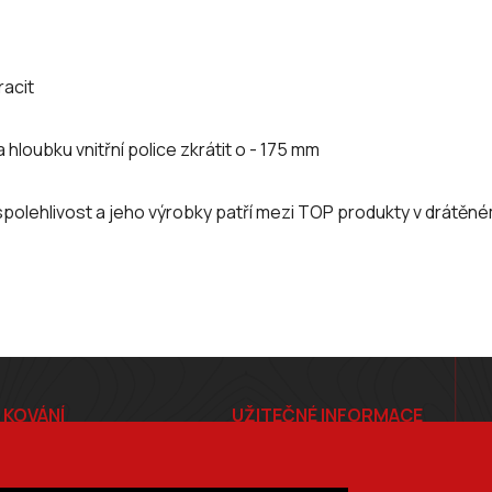
racit
hloubku vnitřní police zkrátit o - 175 mm
polehlivost a jeho výrobky patří mezi TOP produkty v drátěné
 KOVÁNÍ
UŽITEČNÉ INFORMACE
E-shop
Ceník