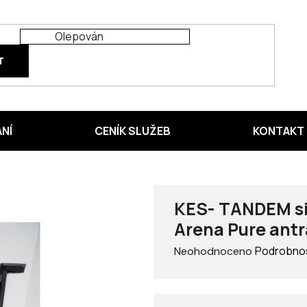
T
ÁNÍ
CENÍK SLUŽEB
KONTAKT
KES- TANDEM si
Arena Pure ant
Průměrné
Podrobnos
Neohodnoceno
hodnocení
produktu
je
0,0