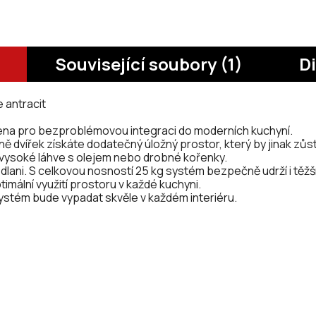
Související soubory (1)
D
 antracit
ena pro bezproblémovou integraci do moderních kuchyní.
raně dvířek získáte dodatečný úložný prostor, který by jinak zůs
 vysoké láhve s olejem nebo drobné kořenky.
 dlani. S celkovou nosností 25 kg systém bezpečně udrží i těžš
timální využití prostoru v každé kuchyni.
e systém bude vypadat skvěle v každém interiéru.