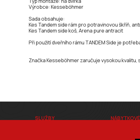
Typ montáže: na dvířka
Výrobce: Kesseböhmer
Sada obsahuje:
Kes Tandem side rám pro potravinovou škříň, ant
Kes Tandem side koš, Arena pure antracit
Při použití dveřního rámu TANDEM Side je potřeba 
Značka Kesseböhmer zaručuje vysokou kvalitu, s
Z
SLUŽBY
NÁBYTKOVÉ
á
Formátování
Kování
Olepování
Příslušenství