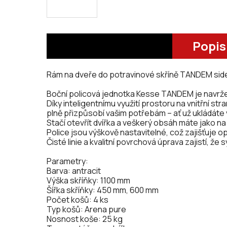
Popis
Rám na dveře do potravinové skříně TANDEM side
Boční policová jednotka Kesse TANDEM je navrž
Díky inteligentnímu využití prostoru na vnitřní st
plně přizpůsobí vašim potřebám – ať už ukládáte
Stačí otevřít dvířka a veškerý obsáh máte jako na
Police jsou výškově nastavitelné, což zajišťuje op
Čisté linie a kvalitní povrchová úprava zajistí, ž
Parametry:
Barva: antracit
Výška skříňky: 1100 mm
Šířka skříňky: 450 mm, 600 mm
Počet košů: 4 ks
Typ košů: Arena pure
Nosnost koše: 25 kg