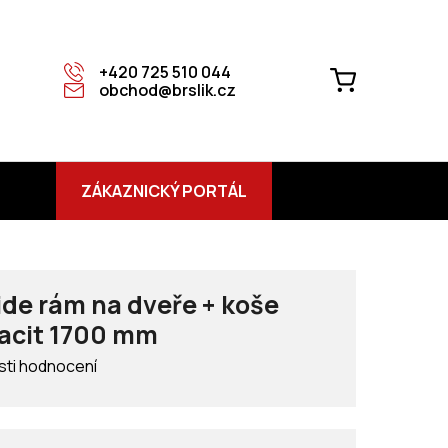
+420 725 510 044
NÁKUPNÍ
obchod@brslik.cz
KOŠÍK
ZÁKAZNICKÝ PORTÁL
de rám na dveře + koše
racit 1700 mm
ti hodnocení