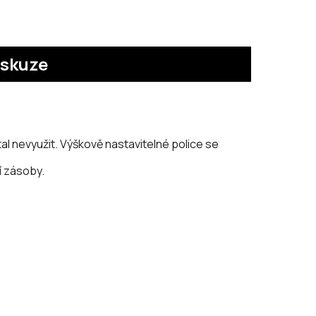
iskuze
tal nevyužit. Výškově nastavitelné police se
í zásoby.