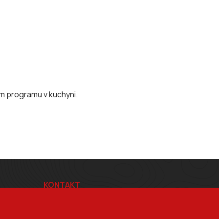
m programu v kuchyni.
KONTAKT
BRŠLÍK s.r.o.
Blatnice pod Svatým Antonínkem 814