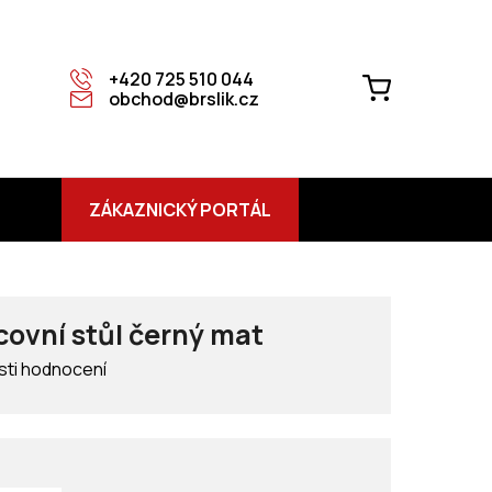
+420 725 510 044
NÁKUPNÍ
obchod@brslik.cz
KOŠÍK
ZÁKAZNICKÝ PORTÁL
ovní stůl černý mat
ti hodnocení