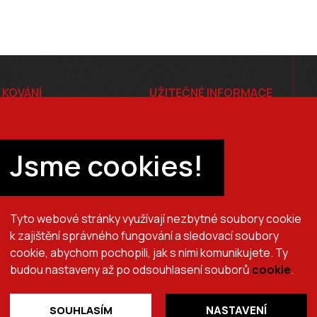
 KOVÁNÍ
UŽITEČNÉ INFORMACE
E-shop
Ceník
Jsme cookies!
tiče
Ochrana osobních údajů
Tyto webové stránky využívají nezbytné soubory cookie
k zajištění správného fungování a sledovací soubory
cookie, abychom pochopili, jak s nimi komunikujete. Ty
+420 725 510 044
obchod@brslik.cz
budou nastaveny až po odsouhlasení souborů
cookie
.
SOUHLASÍM
NASTAVENÍ