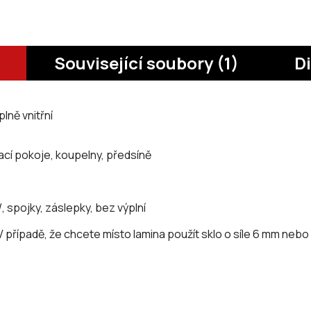
Související soubory (1)
D
plně vnitřní
ací pokoje, koupelny, předsíně
, spojky, záslepky, bez výplní
. V případě, že chcete místo lamina použít sklo o síle 6 mm nebo