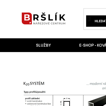
Přejít
na
obsah
HLEDA
SLUŽBY
E-SHOP - KOV