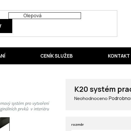
T
ÁNÍ
CENÍK SLUŽEB
KONTAKT
K20 systém prac
Průměrné
Podrobnos
Neohodnoceno
hodnocení
produktu
je
0,0
rozměr
z 5
hvězdiček.