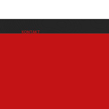
KONTAKT
BRŠLÍK s.r.o.
Blatnice pod Svatým Antonínkem 814
696 71
IČ 29312507
DIČ CZ29312507
Adresa provozovny Brno
Masarykova 118, 664 42 Modřice
Pracovní doba
Po–Pá 7:00 – 15:30