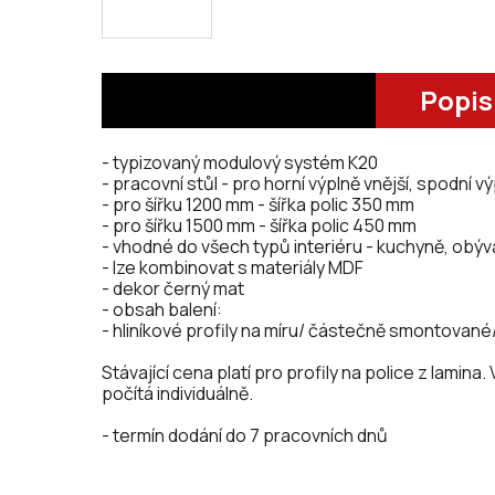
Popis
- typizovaný modulový systém K20
- pracovní stůl - pro horní výplně vnější, spodní vý
- pro šířku 1200 mm - šířka polic 350 mm
- pro šířku 1500 mm - šířka polic 450 mm
- vhodné do všech typů interiéru - kuchyně, obýv
- lze kombinovat s materiály MDF
- dekor černý mat
- obsah balení:
- hliníkové profily na míru/ částečně smontované/
Stávající cena platí pro profily na police z lamina
počítá individuálně.
- termín dodání do 7 pracovních dnů