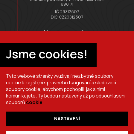
696 71
IČ 29312507
DIČ CZ29312507
Adresa provozovny Brno
Masarykova 118, 664 42 Modřice
Pracovní doba
Jsme cookies!
Po–Pá 7:00 – 15:30
Tyto webové stránky využívají nezbytné soubory
+420 725 510 044
cookie k zajištění správného fungování a sledovací
obchod@brslik.cz
soubory cookie, abychom pochopili, jak s nimi
komunikujete. Ty budou nastaveny až po odsouhlasení
souborů
cookie
.
NASTAVENÍ
Copyright 2026
BRŠLÍK, s.r.o.
. Všechna práva vyhrazena.
Vytvořil
Shoptet
,
upravil
Stanovskýmarketing.cz
,
navrhl
Lernbecher.cz