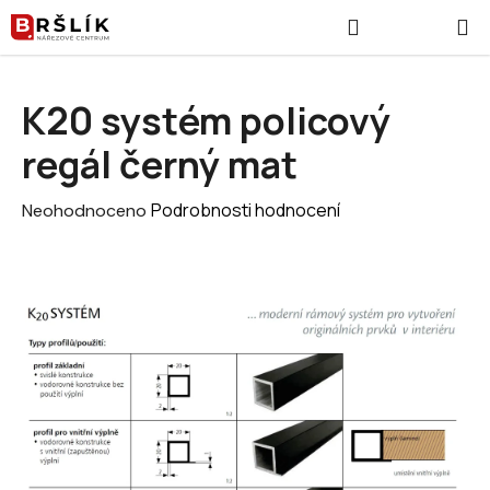
Přejít na obsah
Hledat
NÁKUPNÍ
K20 systém policový
regál černý mat
Průměrné hodnocení produktu je 0,0 z 5 hvězdiček.
Podrobnosti hodnocení
Neohodnoceno