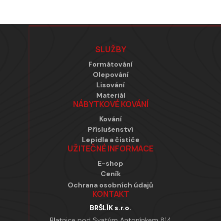
Zápatí
SLUŽBY
Formátování
Olepování
Lisování
Materiál
NÁBYTKOVÉ KOVÁNÍ
Kování
Příslušenství
Lepidla a čističe
UŽITEČNÉ INFORMACE
E-shop
Ceník
Ochrana osobních údajů
KONTAKT
BRŠLÍK s.r.o.
Blatnice pod Svatým Antonínkem 814