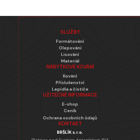
Zápatí
SLUŽBY
Formátování
Olepování
Lisování
Materiál
NÁBYTKOVÉ KOVÁNÍ
Kování
Příslušenství
Lepidla a čističe
UŽITEČNÉ INFORMACE
E-shop
Ceník
Ochrana osobních údajů
KONTAKT
BRŠLÍK s.r.o.