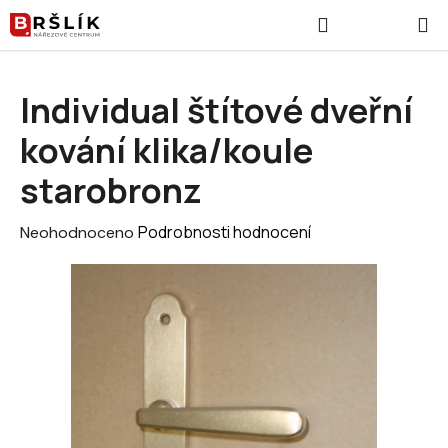
Přejít na obsah
Hledat
NÁKUPNÍ
Individual štítové dveřní
kování klika/koule
starobronz
Průměrné hodnocení produktu je 0,0 z 5 hvězdiček.
Podrobnosti hodnocení
Neohodnoceno