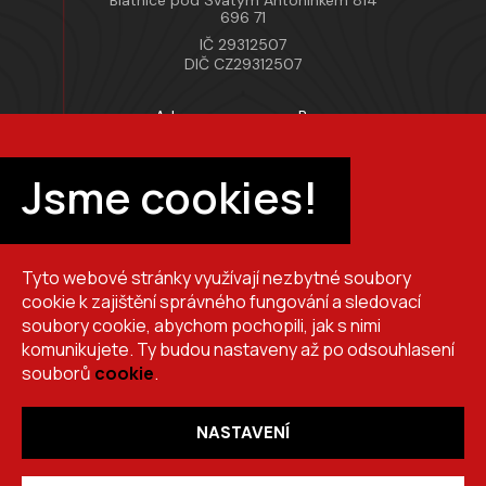
Blatnice pod Svatým Antonínkem 814
696 71
IČ 29312507
DIČ CZ29312507
Adresa provozovny Brno
Masarykova 118, 664 42 Modřice
Pracovní doba
Jsme cookies!
Po–Pá 7:00 – 15:30
Tyto webové stránky využívají nezbytné soubory
+420 725 510 044
cookie k zajištění správného fungování a sledovací
obchod@brslik.cz
soubory cookie, abychom pochopili, jak s nimi
komunikujete. Ty budou nastaveny až po odsouhlasení
souborů
cookie
.
NASTAVENÍ
Copyright 2026
BRŠLÍK, s.r.o.
. Všechna práva vyhrazena.
Vytvořil
Shoptet
,
upravil
Stanovskýmarketing.cz
,