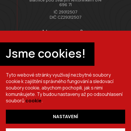
Blatnice pod Svatým Antonínkem 814
696 71
IČ 29312507
DIČ CZ29312507
Adresa provozovny Brno
Masarykova 118, 664 42 Modřice
Pracovní doba
Jsme cookies!
Po–Pá 7:00 – 15:30
Tyto webové stránky využívají nezbytné soubory
+420 725 510 044
cookie k zajištění správného fungování a sledovací
obchod@brslik.cz
soubory cookie, abychom pochopili, jak s nimi
komunikujete. Ty budou nastaveny až po odsouhlasení
souborů
cookie
.
NASTAVENÍ
Copyright 2026
BRŠLÍK, s.r.o.
. Všechna práva vyhrazena.
Vytvořil
Shoptet
,
upravil
Stanovskýmarketing.cz
,