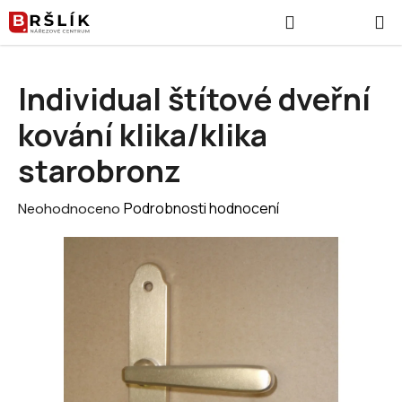
Přejít na obsah
Hledat
NÁKUPNÍ
Individual štítové dveřní
kování klika/klika
starobronz
Průměrné hodnocení produktu je 0,0 z 5 hvězdiček.
Podrobnosti hodnocení
Neohodnoceno