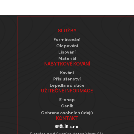
Zápatí
SLUŽBY
Formátování
Olepování
Lisování
Materiál
NÁBYTKOVÉ KOVÁNÍ
Kování
Příslušenství
Lepidla a čističe
UŽITEČNÉ INFORMACE
E-shop
Ceník
Ochrana osobních údajů
KONTAKT
BRŠLÍK s.r.o.