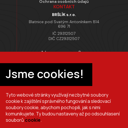
Ochrana osobních údajů
KONTAKT
BRŠLÍK s.r.o.
Blatnice pod Svatým Antonínkem 814
696 71
IČ 29312507
DIČ CZ29312507
Adresa provozovny Brno
Masarykova 118, 664 42 Modřice
Pracovní doba
Jsme cookies!
Po–Pá 7:00 – 15:30
Tyto webové stránky využívají nezbytné soubory
+420 725 510 044
cookie k zajištění správného fungování a sledovací
obchod@brslik.cz
soubory cookie, abychom pochopili, jak s nimi
komunikujete. Ty budou nastaveny až po odsouhlasení
souborů
cookie
.