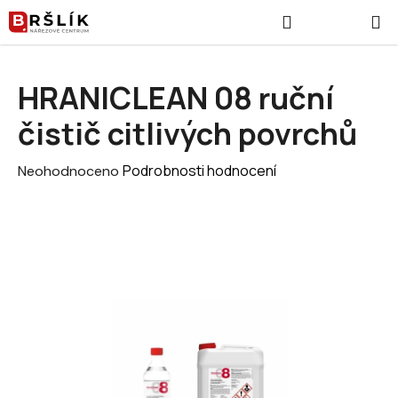
Přejít na obsah
Hledat
NÁKUPNÍ
HRANICLEAN 08 ruční
čistič citlivých povrchů
Průměrné hodnocení produktu je 0,0 z 5 hvězdiček.
Podrobnosti hodnocení
Neohodnoceno