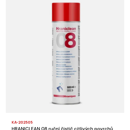
KA-202505
HRANICLEAN 08 ruční čistič citlivých povrchů