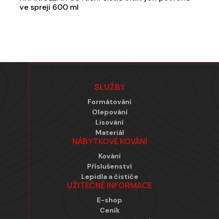
ve spreji 600 ml
Zápatí
SLUŽBY
Formátování
Olepování
Lisování
Materiál
NÁBYTKOVÉ KOVÁNÍ
Kování
Příslušenství
Lepidla a čističe
UŽITEČNÉ INFORMACE
E-shop
Ceník