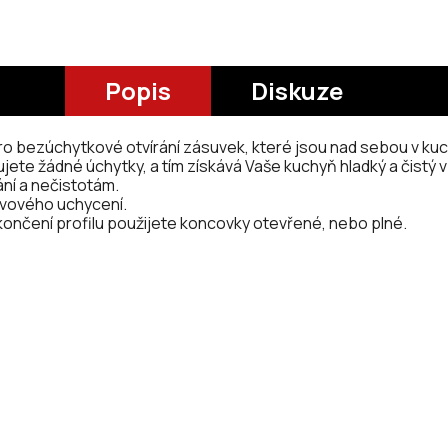
Popis
Diskuze
pro bezúchytkové otvírání zásuvek, které jsou nad sebou v kuc
jete žádné úchytky, a tím získává Vaše kuchyň hladký a čistý v
ání a nečistotám.
ovového uchycení.
 ukončení profilu použijete koncovky otevřené, nebo plné.