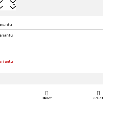
ariantu
ariantu
ariantu
e
Hlídat
Sdílet