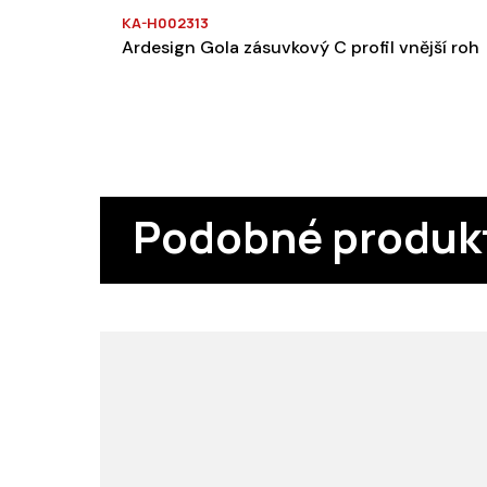
KA-H002313
Ardesign Gola zásuvkový C profil vnější roh
Podobné produk