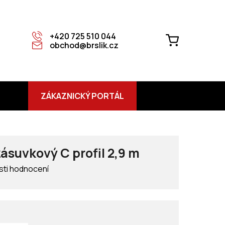
+420 725 510 044
NÁKUPNÍ
obchod@brslik.cz
KOŠÍK
ZÁKAZNICKÝ PORTÁL
ásuvkový C profil 2,9 m
ti hodnocení