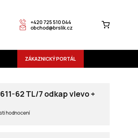
+420 725 510 044
NÁKUPNÍ
obchod@brslik.cz
KOŠÍK
ZÁKAZNICKÝ PORTÁL
611-62 TL/7 odkap vlevo +
ti hodnocení