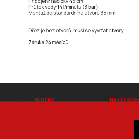
Připojení: hadičky 45 cm
Průtok vody:14 l/minutu (3 bar)
Montáž do standardního otvoru 35 mm
Dřez je bez otvorů, musí se vyvrtat otvory.
Záruka 24 měsíců
Z
SLUŽBY
NÁBYTKOVÉ
á
Formátování
Kování
Olepování
Příslušenství
p
Lisování
Lepidla a čis
Materiál