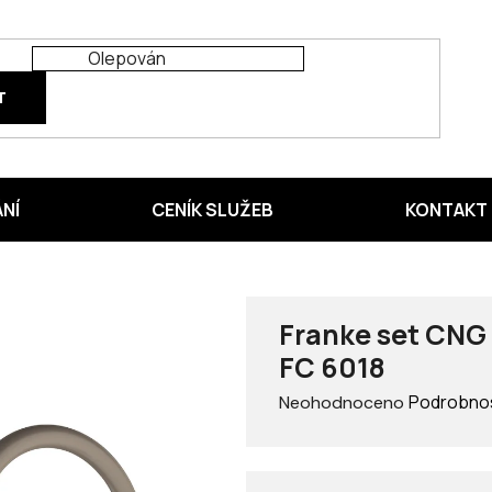
T
ÁNÍ
CENÍK SLUŽEB
KONTAKT
Franke set CNG 
FC 6018
Průměrné
Podrobnos
Neohodnoceno
hodnocení
produktu
je
0,0