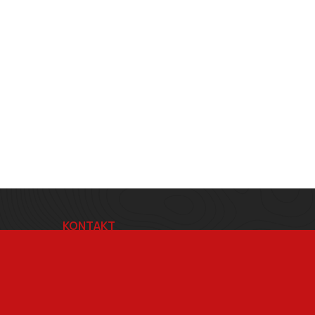
KONTAKT
BRŠLÍK s.r.o.
Blatnice pod Svatým Antonínkem 814
696 71
IČ 29312507
DIČ CZ29312507