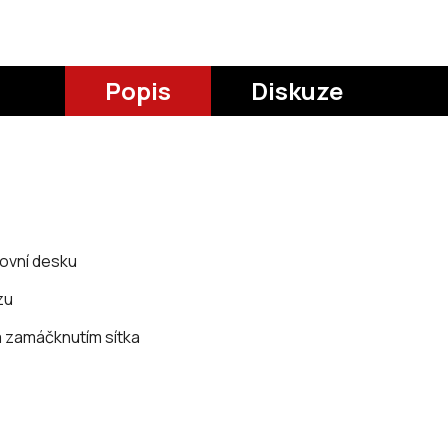
Popis
Diskuze
ovní desku
zu
rá zamáčknutím sítka