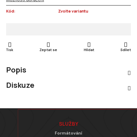
Kód:
Zvolte variantu
Tisk
Zeptat se
Hlídat
Sdílet
Popis
Diskuze
Zápatí
SLUŽBY
Formátování