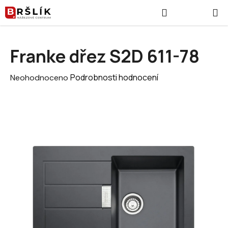
Přejít na obsah
Hledat
NÁKUPNÍ
Franke dřez S2D 611-78
Průměrné hodnocení produktu je 0,0 z 5 hvězdiček.
Podrobnosti hodnocení
Neohodnoceno