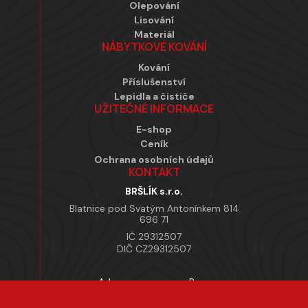
Olepování
Lisování
Materiál
NÁBYTKOVÉ KOVÁNÍ
Kování
Příslušenství
Lepidla a čističe
UŽITEČNÉ INFORMACE
E-shop
Ceník
Ochrana osobních údajů
KONTAKT
BRŠLÍK s.r.o.
Blatnice pod Svatým Antonínkem 814
696 71
IČ 29312507
DIČ CZ29312507
Adresa provozovny Brno
Masarykova 118, 664 42 Modřice