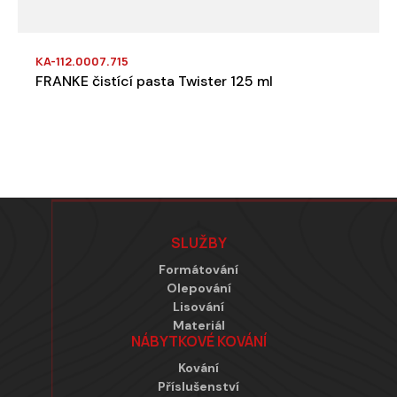
KA-112.0007.715
FRANKE čistící pasta Twister 125 ml
Zápatí
SLUŽBY
Formátování
Olepování
Lisování
Materiál
NÁBYTKOVÉ KOVÁNÍ
Kování
Příslušenství