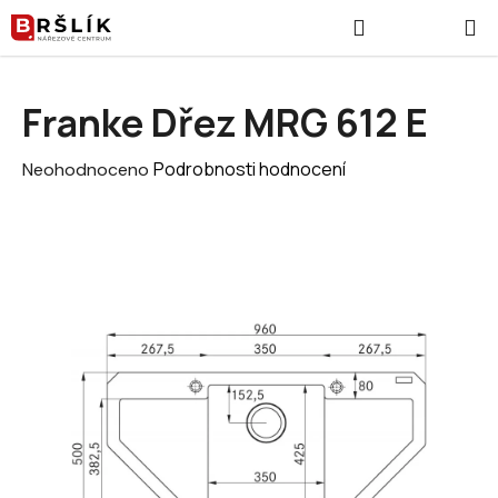
Přejít na obsah
Hledat
NÁKUPNÍ
Franke Dřez MRG 612 E
Průměrné hodnocení produktu je 0,0 z 5 hvězdiček.
Podrobnosti hodnocení
Neohodnoceno