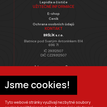
Lepidla a čističe
UŽITEČNÉ INFORMACE
E-shop
Ceník
Ochrana osobních údajů
KONTAKT
BRŠLÍK s.r.o.
Blatnice pod Svatým Antonínkem 814
696 71
IČ 29312507
DIČ CZ29312507
Adresa provozovny Brno
Masarykova 118, 664 42 Modřice
Pracovní doba
Jsme cookies!
Po–Pá 7:00 – 15:30
Tyto webové stránky využívají nezbytné soubory
+420 725 510 044