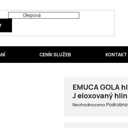
T
ÁNÍ
CENÍK SLUŽEB
KONTAKT
EMUCA GOLA hli
J eloxovaný hlin
Průměrné
Podrobnos
Neohodnoceno
hodnocení
produktu
je
0,0