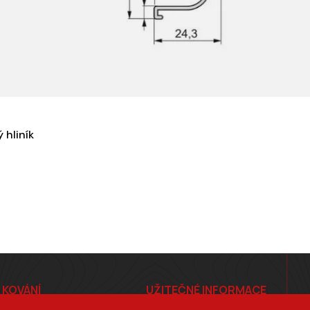
 hliník
 KOVÁNÍ
UŽITEČNÉ INFORMACE