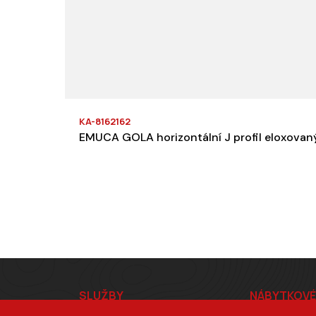
KA-8162162
EMUCA GOLA horizontální J profil eloxovaný
Z
SLUŽBY
NÁBYTKOVÉ