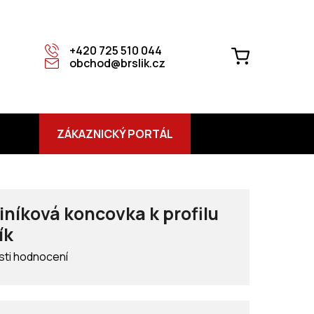
+420 725 510 044
NÁKUPNÍ
obchod@brslik.cz
KOŠÍK
ZÁKAZNICKÝ PORTÁL
níková koncovka k profilu
ík
ti hodnocení